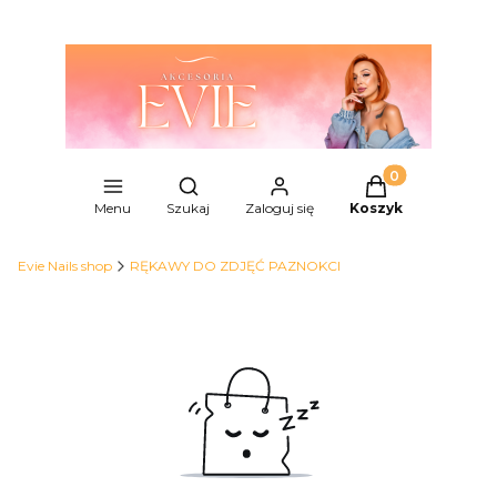
Produkty w kosz
Otwórz wyszukiwarkę
Menu
Szukaj
Zaloguj się
Koszyk
Evie Nails shop
RĘKAWY DO ZDJĘĆ PAZNOKCI