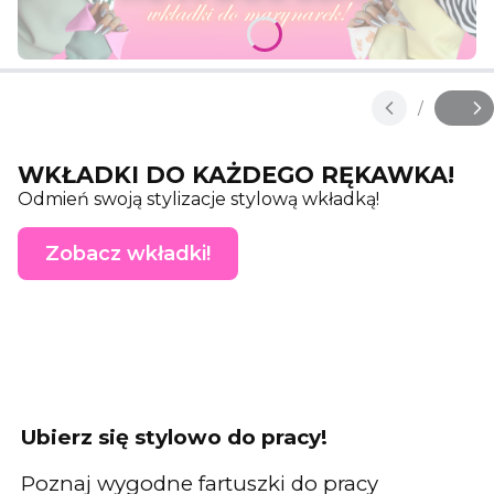
Naciśnij Enter lub spację, aby otworzyć stronę.
Naciśnij Enter lub spację, aby otworzyć stronę.
Naciśnij Enter lub spację, aby otworzyć stronę.
/
Slajd
z
WKŁADKI DO KAŻDEGO RĘKAWKA!
Odmień swoją stylizacje stylową wkładką!
Zobacz wkładki!
Ubierz się stylowo do pracy!
Poznaj wygodne fartuszki do pracy