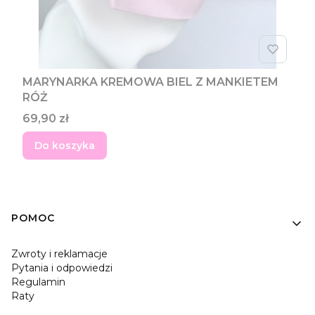
MARYNARKA KREMOWA BIEL Z MANKIETEM
RÓŻ
Cena
69,90 zł
Do koszyka
Linki w stopce
POMOC
Zwroty i reklamacje
Pytania i odpowiedzi
Regulamin
Raty