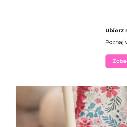
Ubierz 
Poznaj 
Zobac