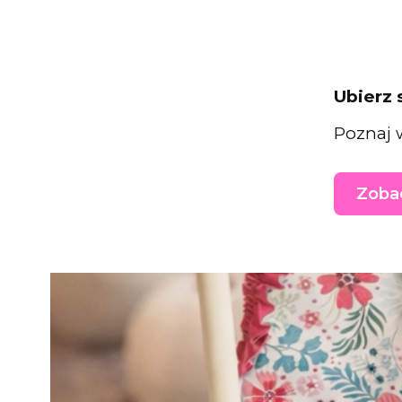
Ubierz 
Poznaj 
Zobac