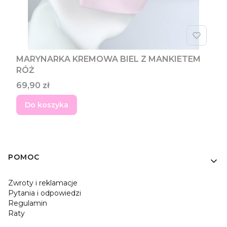
MARYNARKA KREMOWA BIEL Z MANKIETEM
RÓŻ
Cena
69,90 zł
Do koszyka
Linki w stopce
POMOC
Zwroty i reklamacje
Pytania i odpowiedzi
Regulamin
Raty