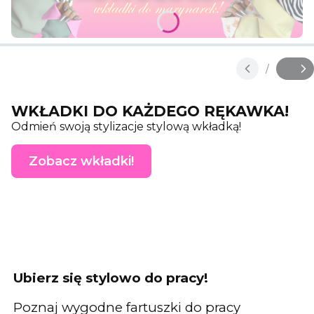
Naciśnij Enter lub spację, aby otworzyć stronę.
Naciśnij Enter lub spację, aby otworzyć stronę.
Naciśnij Enter lub spację, aby otworzyć stronę.
/
Slajd
z
WKŁADKI DO KAŻDEGO RĘKAWKA!
Odmień swoją stylizacje stylową wkładką!
Zobacz wkładki!
Ubierz się stylowo do pracy!
Poznaj wygodne fartuszki do pracy