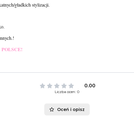
atnych/gładkich stylizacji.
ko.
innych.!
POLSCE!
w
0.00
Liczba ocen: 0
Oceń i opisz