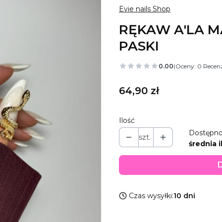
Evie nails Shop
RĘKAW A'LA 
PASKI
0.00
(Oceny: 0 Recenz
Cena
64,90 zł
Ilość
Dostępno
szt.
średnia i
D
Czas wysyłki:
10 dni