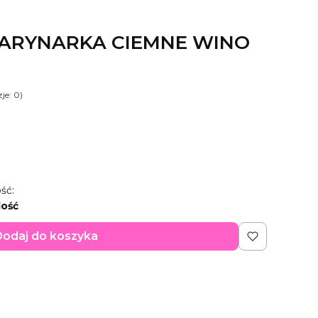
MARYNARKA CIEMNE WINO
je: 0)
ść:
lość
odaj do koszyka