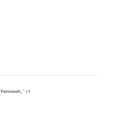
"Patrizianails_" <3