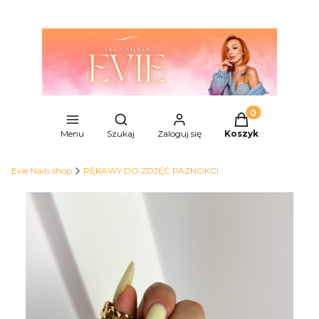
Produkty w kosz
Otwórz wyszukiwarkę
Menu
Szukaj
Zaloguj się
Koszyk
Evie Nails shop
RĘKAWY DO ZDJĘĆ PAZNOKCI