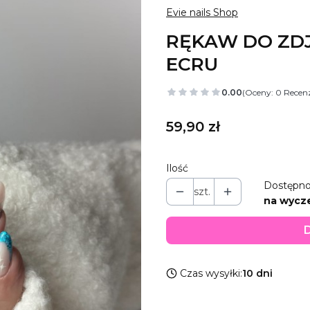
Evie nails Shop
RĘKAW DO ZD
ECRU
0.00
(Oceny: 0 Recenz
Cena
59,90 zł
Ilość
Dostępno
szt.
na wycz
D
Czas wysyłki:
10 dni