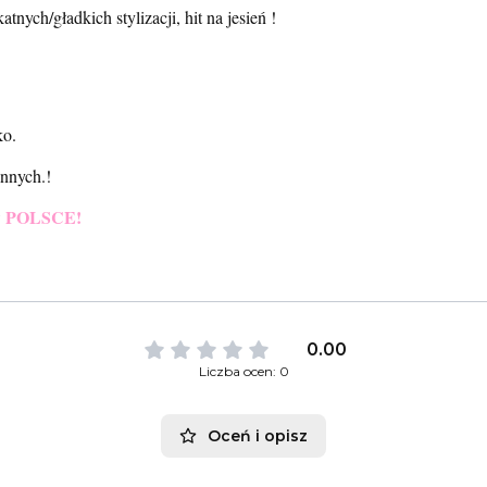
tnych/gładkich stylizacji, hit na jesień !
ko.
innych.!
POLSCE!
w
0.00
Liczba ocen: 0
Oceń i opisz